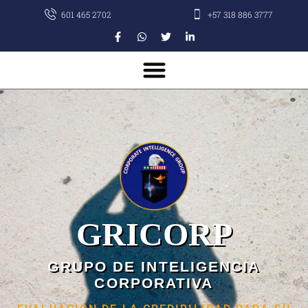
601 465 2702
+57 318 886 3777
GRICORP
GRUPO DE INTELIGENCIA
CORPORATIVA