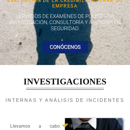
EVALUACIÓN DE LA CREDIBILIDAD PARA SU
EMPRESA
SERVICIOS DE EXÁMENES DE POLIGRAFÍA,
INVESTIGACIÓN, CONSULTORÍA Y ASESORÍA EN
SEGURIDAD.
CONÓCENOS
INVESTIGACIONES
INTERNAS Y ANÁLISIS DE INCIDENTES
Llevamos a cabo
Hurto.
Falsedad