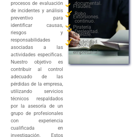
procesos de evaluación
documental.
Fraudes.
de incidentes y análisis
Robo
Extorsiones.
preventivo para
continuo.
identificar causas,
Piratería
Deslealtad.
riesgos y
terrestre.
responsabilidades
Infidelidad.
Espionaje
asociadas a las
empresarial.
actividades específicas.
Nuestro objetivo es
contribuir al control
adecuado de las
pérdidas de la empresa,
utilizando servicios
técnicos respaldados
por la asesoría de un
grupo de profesionales
con experiencia
cualificada en
investigación. Estos